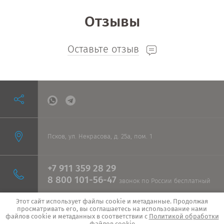
Отзывы
Оставьте отзыв
Псков, ул. Некрасова, д. 25а, пом. 1
+7 911 359 28 29
8 800 101-56-47
звонок по России бесплатный
Этот сайт использует файлы cookie и метаданные. Продолжая
просматривать его, вы соглашаетесь на использование нами
© 2026 IMPORTSTANKI.RU
файлов cookie и метаданных в соответствии с
Политикой обработки
ПОЛИТИКА КОНФИДЕНЦИАЛЬНОСТИ
файлов cookie